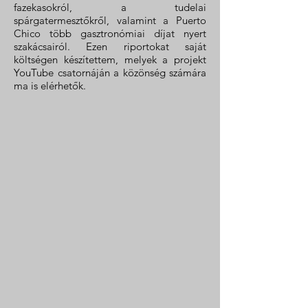
fazekasokról, a tudelai
spárgatermesztőkről, valamint a Puerto
Chico több gasztronómiai díjat nyert
szakácsairól. Ezen riportokat saját
költségen készítettem, melyek a projekt
YouTube csatornáján a közönség számára
ma is elérhetők.