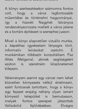
A könyv szerkesztésekor számomra fontos
volt, hogy a város legfontosabb
műemlékei és történelmi hagyományai,
így a húsvéti Nagyhét látványos
rendezvénysorozata mellett a város jelene
és a kortárs építészet is szerephez jusson.
Mivel a könyv alapvetően vizuális munka,
a képekhez igyekeztem lényegre törő,
informatív leírásokat csatolni. E
munkámban többször konzultáltam Paz
Altés Melgarral, akinek segítségéért
ezúton is szeretném köszönetemet
kifejezni.
Véleményem szerint egy várost nem lehet
közvetlen környezete nélkül értelmezni,
ezért fontosnak tartottam, hogy a könyv
egy fejezet erejéig néhány olyan ismert
környező települést is bemutasson,
melyek fontos szerepet játszottak
Valladolid fejlődésében. Elvégre