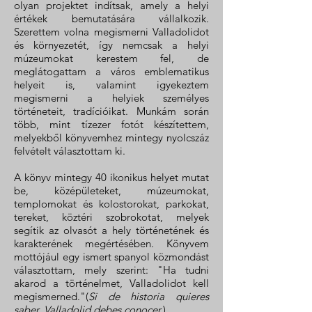
olyan projektet indítsak, amely a helyi
értékek bemutatására vállalkozik.
Szerettem volna megismerni Valladolidot
és környezetét, így nemcsak a helyi
múzeumokat kerestem fel, de
meglátogattam a város emblematikus
helyeit is, valamint igyekeztem
megismerni a helyiek személyes
történeteit, tradícióikat. Munkám során
több, mint tízezer fotót készítettem,
melyekből könyvemhez mintegy nyolcszáz
felvételt választottam ki.
A könyv mintegy 40 ikonikus helyet mutat
be, középületeket, múzeumokat,
templomokat és kolostorokat, parkokat,
tereket, köztéri szobrokotat, melyek
segítik az olvasót a hely történetének és
karakterének megértésében. Könyvem
mottójául egy ismert spanyol közmondást
választottam, mely szerint: "Ha tudni
akarod a történelmet, Valladolidot kell
megismerned."(
Si de historia quieres
saber, Valladolid debes conocer.
)