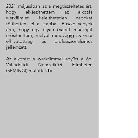
2021 májusában az a megtiszteltetés ért,
hogy elkészíthettem az alkotás
werkfilmjét. Felejthetetlen napokat
tölthettem el a stábbal. Büszke vagyok
arra, hogy egy olyan csapat munkáját
erősíthettem, melyet mindvégig szakmai
elhivatottság és professzionalizmus
jellemzett.
Az alkotást a werkfilmmel együtt a 66.
Valladolidi Nemzetközi Filmhéten
(SEMINCI) mutatták be.