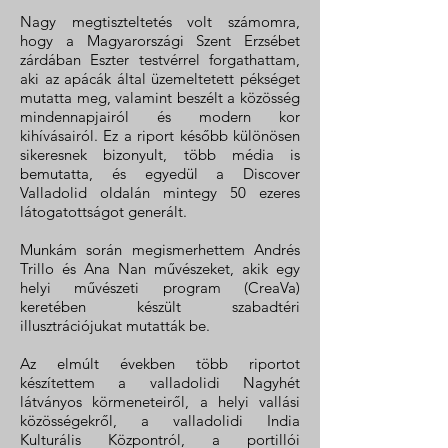
Nagy megtiszteltetés volt számomra,
hogy a Magyarországi Szent Erzsébet
zárdában Eszter testvérrel forgathattam,
aki az apácák által üzemeltetett pékséget
mutatta meg, valamint beszélt a közösség
mindennapjairól és modern kor
kihívásairól. Ez a riport később különösen
sikeresnek bizonyult, több média is
bemutatta, és egyedül a Discover
Valladolid oldalán mintegy 50 ezeres
látogatottságot generált.
Munkám során megismerhettem Andrés
Trillo és Ana Nan művészeket, akik egy
helyi művészeti program (CreaVa)
keretében készült szabadtéri
illusztrációjukat mutatták be.
Az elmúlt években több riportot
készítettem a valladolidi Nagyhét
látványos körmeneteiről, a helyi vallási
közösségekről, a valladolidi India
Kulturális Központról, a portillói