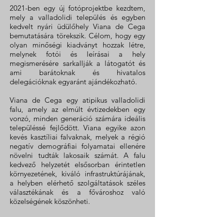
2021-ben egy új fotóprojektbe kezdtem,
mely a valladolidi település és egyben
kedvelt nyári üdülőhely Viana de Cega
bemutatására törekszik. Célom, hogy egy
olyan minőségi kiadványt hozzak létre,
melynek fotói és leírásai a hely
megismerésére sarkallják a látogatót és
ami barátoknak és hivatalos
delegációknak egyaránt ajándékozható.
Viana de Cega egy atipikus valladolidi
falu, amely az elmúlt évtizedekben egy
vonzó, minden generáció számára ideális
településsé fejlődött. Viana egyike azon
kevés kasztíliai falvaknak, melyek a régió
negatív demográfiai folyamatai ellenére
növelni tudták lakosaik számát. A falu
kedvező helyzetét elsősorban érintetlen
környezetének, kiváló infrastruktúrájának,
a helyben elérhető szolgáltatások széles
választékának és a fővároshoz való
közelségének köszönheti.