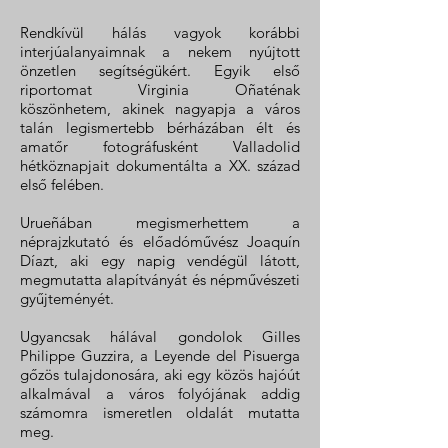
Rendkívül hálás vagyok korábbi
interjúalanyaimnak a nekem nyújtott
önzetlen segítségükért. Egyik első
riportomat Virginia Oñaténak
köszönhetem, akinek nagyapja a város
talán legismertebb bérházában élt és
amatőr fotográfusként Valladolid
hétköznapjait dokumentálta a XX. század
első felében.
Urueñában megismerhettem a
néprajzkutató és előadóművész Joaquín
Díazt, aki egy napig vendégül látott,
megmutatta alapítványát és népművészeti
gyűjteményét.
Ugyancsak hálával gondolok Gilles
Philippe Guzzira, a Leyende del Pisuerga
gőzös tulajdonosára, aki egy közös hajóút
alkalmával a város folyójának addig
számomra ismeretlen oldalát mutatta
meg.