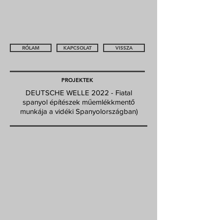
RÓLAM
KAPCSOLAT
VISSZA
PROJEKTEK
DEUTSCHE WELLE 2022 - Fiatal
spanyol építészek műemlékkmentő
munkája a vidéki Spanyolországban)