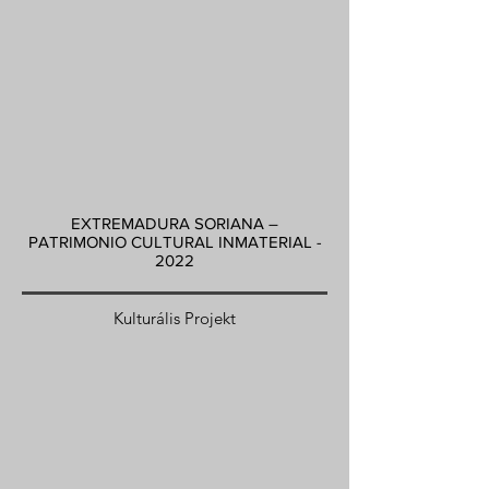
EXTREMADURA SORIANA –
PATRIMONIO CULTURAL INMATERIAL -
2022
Kulturális Projekt