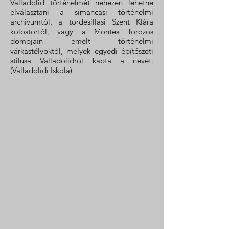
Valladolid történelmét nehezen lehetne
elválasztani a simancasi történelmi
archívumtól, a tordesillasi Szent Klára
kolostortól, vagy a Montes Torozos
dombjain emelt történelmi
várkastélyoktól, melyek egyedi építészeti
stílusa Valladolidról kapta a nevét.
(Valladolidi Iskola)