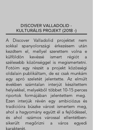
DISCOVER VALLADOLID -
KULTURÁLIS PROJEKT (2018 -)
A Discover Valladolid projektet nem
sokkal spanyolországi érkezésem után
kezdtem el, mellyel szerettem volna e
külföldön kevéssé ismert régiót a
szélesebb közönséggel is megismertetni.
Fotóim egy részét a projekt közösségi
oldalain publikáltam, de ez csak munkám
egy apró szeletét jelentette. Az elmúlt
években számtalan interjút készítettem
helyiekkel, melyekből többet 10-15 perces
riportok formájában jelentettem meg.
Ezen interjúk révén egy ambiciózus és
tradícióira büszke várost ismertem meg,
ahol a hagyomány együtt él a fejlődéssel,
és ahol -számos várossal ellentétben-
sikerült megőrizni a város egyedi
karakterét.