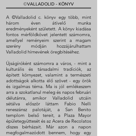
©VALLADOLID - KÖNYV
A ©Valladolid c. könyv egy több, mint
három éven átívelő munka
eredményeként született. A könyv kiadása
fontos mérföldkövet jelentett számomra,
amellyel reményeim szerint a magam
szerény módján hozzájárulhattam
Valladolid hírnevének öregbítéséhez.
Újságíróként számomra a város, - mint a
kulturális és társadalmi tradíciók, az
épített környezet, valamint a természeti
adottságok alkotta élő szövet - egy örök
és izgalmas téma. Ma is jól emlékeszem
arra a szokatlanul meleg és napos februári
délutánra, amikor Valladolid utcáin
sétálva először láttam Fabio Nelli
reneszánsz palotáját, a San Benito
templom belső tereit, a Plaza Mayor
épületegyüttesét és az Acera de Recolatos
díszes bérházait. Már azon a napon
megfogalmazódott bennem, hogy egy